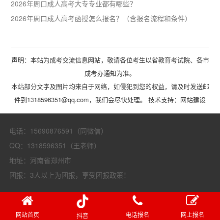
2026年周口成人高考大专专业都有哪些？
2026年周口成人高考函授怎么报名？（含报名流程和条件）
声明：本站为成考交流信息网站，敬请各位考生以省教育考试院、各市
成考办通知为准。
本站部分文字及图片均来自于网络，如侵犯到您的权益，请及时发送邮
件到1318596351@qq.com，我们会尽快处理。 技术支持：
网站建设
电话：15690876591（同微信）
QQ：1318596351（王老师）
地址：河南省郑州市
团报：3人以上为团报，享受团报政策！
网站首页
电话报名
网上报名
抖音