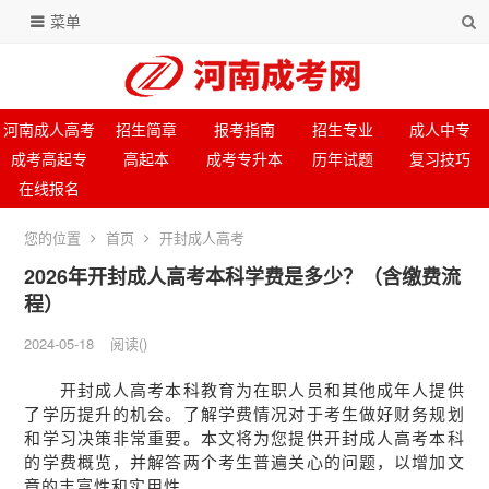
菜单
河南成人高考
招生简章
报考指南
招生专业
成人中专
成考高起专
高起本
成考专升本
历年试题
复习技巧
在线报名
您的位置
首页
开封成人高考
2026年开封成人高考本科学费是多少？（含缴费流
程）
2024-05-18
阅读
(
)
开封成人高考本科教育为在职人员和其他成年人提供
了学历提升的机会。了解学费情况对于考生做好财务规划
和学习决策非常重要。本文将为您提供开封成人高考本科
的学费概览，并解答两个考生普遍关心的问题，以增加文
章的丰富性和实用性。