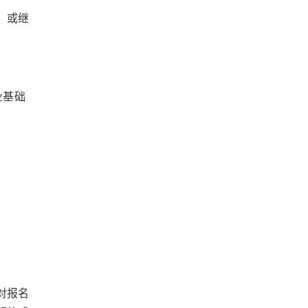
，或继
业基础
对报名