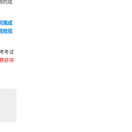
想的成
河南成
院校招
考考试
费获得